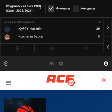
Дивизион:
Студенческая лига РЖД
Мужчины
Женщины
(Сезон 2025/2026)
сб, 04 апр.
матч завершен
вс,
ЮуРГУ-Чел. обл.
20
Крылатые барсы
0