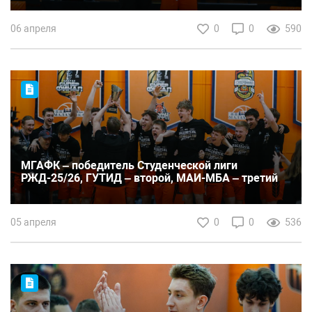
06 апреля
0
0
590
МГАФК – победитель Студенческой лиги
РЖД-25/26, ГУТИД – второй, МАИ-МБА – третий
05 апреля
0
0
536