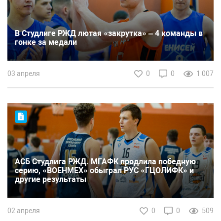
В Студлиге РЖД лютая «закрутка» – 4 команды в
гонке за медали
03 апреля
0
0
1 007
АСБ Студлига РЖД. МГАФК продлила победную
серию, «ВОЕНМЕХ» обыграл РУС «ГЦОЛИФК» и
другие результаты
02 апреля
0
0
509