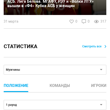
АСБ. Лига Белова. МГАФУ, РЭУ и «Волки ЛТУ»
вышли в «Ф4» Кубка АСБ у женщин
31 марта
0
0
317
СТАТИСТИКА
Смотреть все
Пол:
Мужчины
ПОЛОЖЕНИЕ
КОМАНДЫ
ИГРОКИ
Турнир:
1 раунд