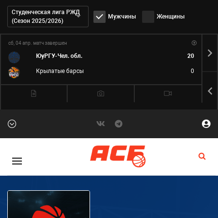
Дивизион:
Студенческая лига РЖД
Мужчины
Женщины
(Сезон 2025/2026)
сб, 04 апр.
матч завершен
вс,
ЮуРГУ-Чел. обл.
20
Крылатые барсы
0