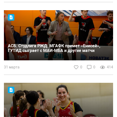
АСБ. Студлига РЖД. МГАФК примет «Енисей»,
ГУТИД сыграет с МАИ-МБА и другие матчи
31 марта
0
0
414