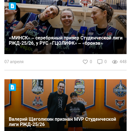
«МИНСК» – серебряный призер Студенческой лиги
РЖД-25/26, у РУС «ГЦОЛИФК» – «бронза»
07 апреля
0
0
448
Валерий Щеголихин признан MVP Студенческой
лиги РЖД-25/26